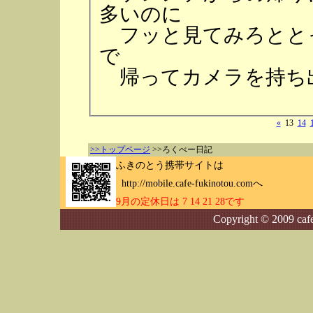
多いのに
フッと見てみろとと
で
帰ってカメラを持ち
«
13
14
>>トップページ
>>ろくべー日記
ふきのとう携帯サイトは
http://mobile.cafe-fukinotou.comへ
9月の定休日は 7 14 21 28です
Copyright © 2009 cafe-