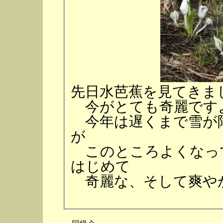
先日水芭蕉を見てきま
今がとても奇麗です
今年は遅くまで雪が
が
このところよくなっ
はじめて
奇麗な、そして爽や