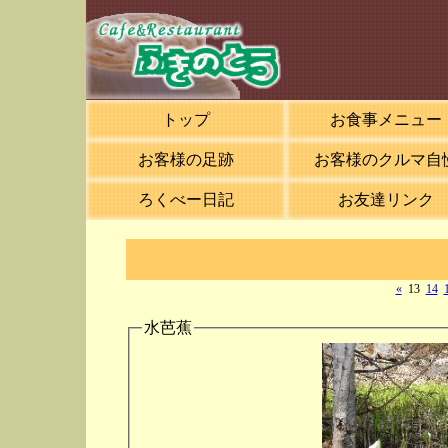
トップ
お食事メニュー
お客様の足跡
お客様のクルマ自
ろくべー日記
お友達リンク
«
13
14
水芭蕉