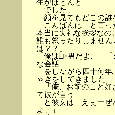
生がほとんど
でした。
顔を見てもどこの誰
「こんばんは」と言っ
本当に失礼な挨拶なの
誰も怒ったりしません
は？？」
「俺は□×男だよ。」
な会話
をしながら四十何年
ゃぎをしてきました。
「俺、お前のこと好
て彼が言う
と彼女は「えぇーぜ
よ。」