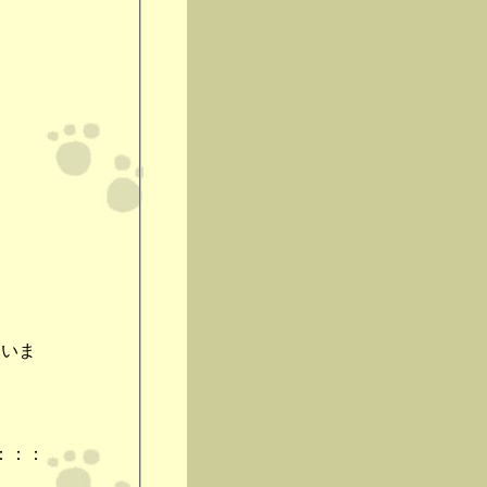
まいま
。
：：：