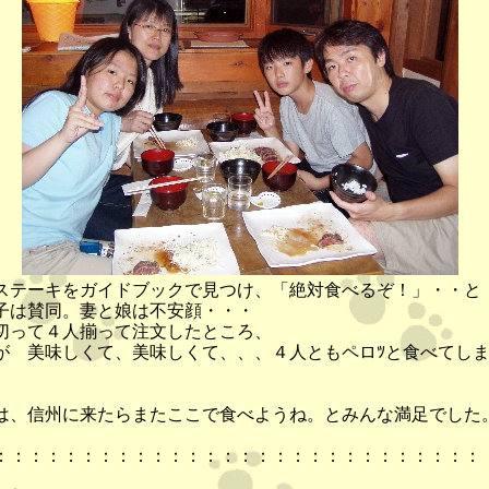
テーキをガイドブックで見つけ、「絶対食べるぞ！」・・と
賛同。妻と娘は不安顔・・・
って４人揃って注文したところ、
 美味しくて、美味しくて、、、４人ともペロﾂと食べてし
、信州に来たらまたここで食べようね。とみんな満足でした
：：：：：：：：：：：：：：：：：：：：：：：：：：：：