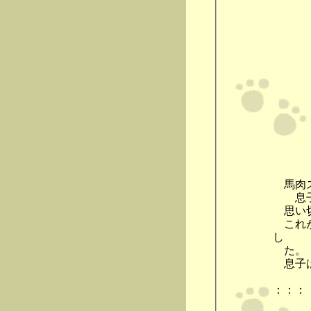
馬肉ス
息子は
思い切
これが
し
た。
息子は
：：：