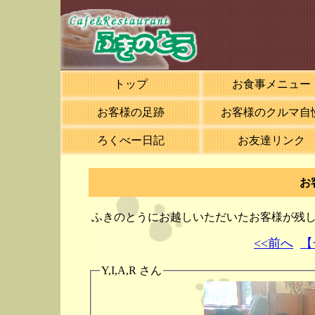
トップ
お食事メニュー
お客様の足跡
お客様のクルマ自
ろくべー日記
お友達リンク
お
ふきのとうにお越しいただいたお客様が残
<<前へ
【
Y,I,A,R さん