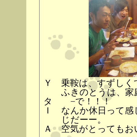
Ｙ 乗鞍は、すずしく
ふきのとうは、家庭
タ −で！！！
Ｉ なんか休日って感
じだーー。
Ａ 空気がとってもお